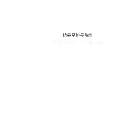
精靈星跳長胸針
0
NT$3,980 ~ NT$4,380