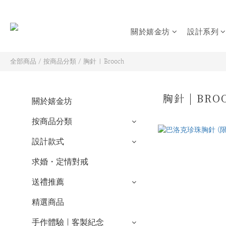
關於嬉金坊
設計系列
全部商品
/
按商品分類
/
胸針 | Brooch
胸針 | BR
關於嬉金坊
按商品分類
設計款式
求婚・定情對戒
送禮推薦
精選商品
手作體驗｜客製紀念