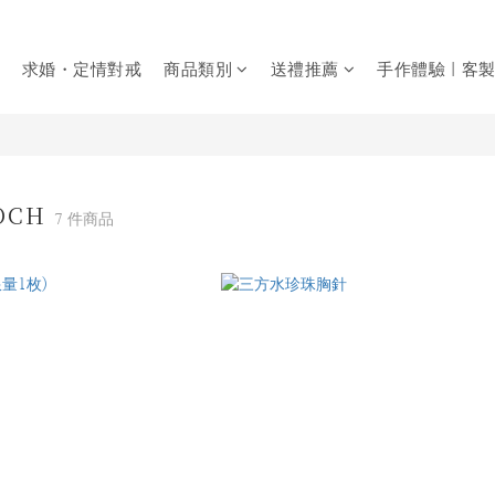
求婚・定情對戒
商品類別
送禮推薦
手作體驗｜客
OOCH
7 件商品