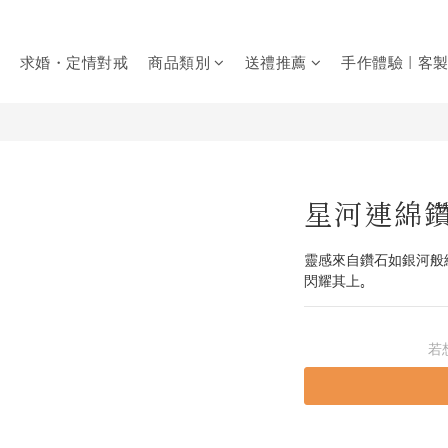
求婚・定情對戒
商品類別
送禮推薦
手作體驗｜客
星河連綿
靈感來自鑽石如銀河般
閃耀其上。
若