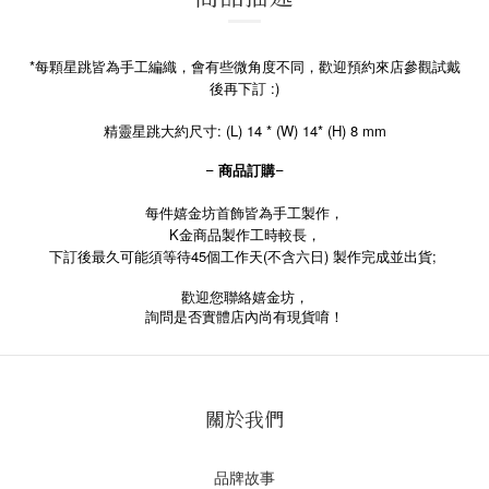
*每顆星跳皆為手工編織，會有些微角度不同，歡迎預約來店參觀試戴
後再下訂 :)
精靈星跳大約尺寸: (L) 14 * (W) 14* (H) 8 mm
- 商品訂購-
每件嬉金坊首飾皆為手工製作，
K金商品製作工時較長，
下訂後最久可能須等待45個工作天(不含六日) 製作完成並出貨;
歡迎您聯絡嬉金坊，
詢問是否實體店內尚有現貨唷！
關於我們
品牌故事