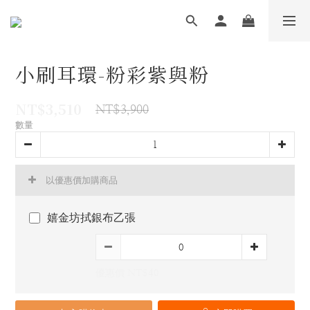
小刷耳環-粉彩紫與粉
NT$3,510
NT$3,900
數量
以優惠價加購商品
嬉金坊拭銀布乙張
優惠價 NT$40