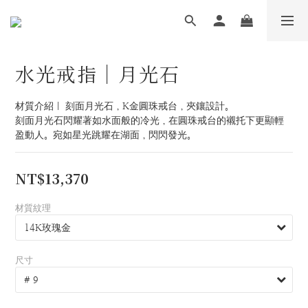
水光戒指｜月光石
材質介紹｜ 刻面月光石，K金圓珠戒台，夾鑲設計。
刻面月光石閃耀著如水面般的冷光，在圓珠戒台的襯托下更顯輕
盈動人。宛如星光跳耀在湖面，閃閃發光。
NT$13,370
材質紋理
尺寸